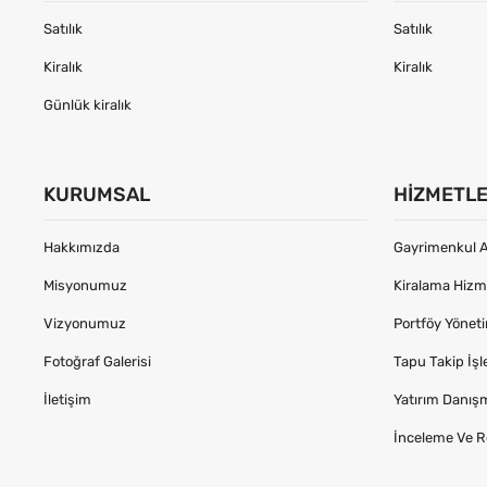
Satılık
Satılık
Kiralık
Kiralık
Günlük kiralık
KURUMSAL
HIZMETL
Hakkımızda
Gayrimenkul A
Misyonumuz
Kiralama Hizme
Vizyonumuz
Portföy Yönet
Fotoğraf Galerisi
Tapu Takip İşl
İletişim
Yatırım Danış
İnceleme Ve R