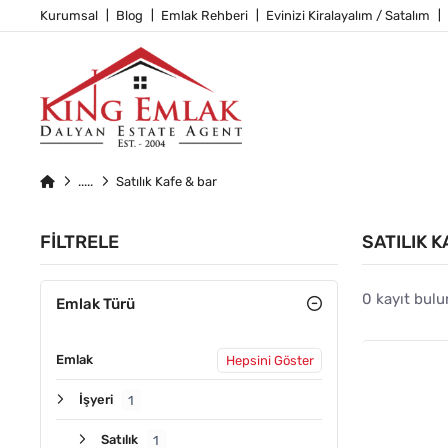
Kurumsal
Blog
Emlak Rehberi
Evinizi Kiralayalım / Satalım
Satılık Kafe & bar
FILTRELE
SATILIK K
0 kayıt bulu
Emlak Türü
Emlak
Hepsini Göster
İşyeri
1
Satılık
1