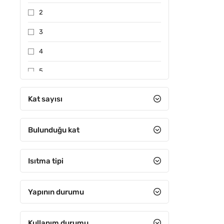
2
3
4
5
6-10 arası
Kat sayısı
11-15 arası
Bulunduğu kat
16-20 arası
21-25 arası
Isıtma tipi
26-30 arası
31 ve Üzeri
Yapının durumu
Kullanım durumu