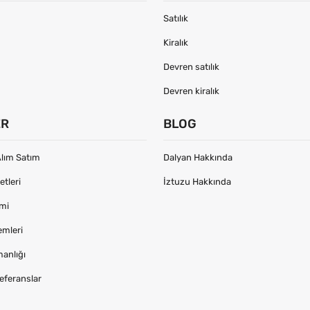
Satılık
Kiralık
Devren satılık
Devren kiralık
ER
BLOG
lım Satım
Dalyan Hakkında
tleri
İztuzu Hakkında
imi
emleri
manlığı
eferanslar