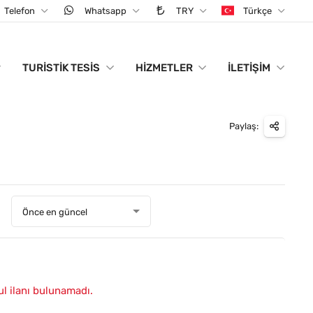
Telefon
Whatsapp
TRY
Türkçe
TURISTIK TESIS
HIZMETLER
İLETIŞIM
Paylaş:
:
Önce en güncel
ul ilanı bulunamadı.