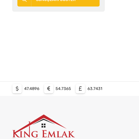
47.4896
54.7365
63.7431