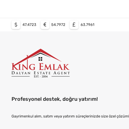
47.4723
54.7972
63.7961
Profesyonel destek, doğru yatırım!
Gayrimenkul alım, satım veya yatırım süreçlerinizde size özel çözü