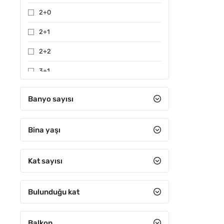
2+0
2+1
2+2
3+1
3+2
Banyo sayısı
4+1
Bina yaşı
4+2
4+3
Kat sayısı
4+4
5+1
Bulunduğu kat
5+2
Balkon