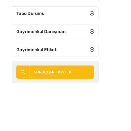
8+3
Tapu Durumu
8+4
9+1
Gayrimenkul Danışmanı
9+2
Gayrimenkul Etiketi
9+3
9+4
SONUÇLARI GÖSTER
10+1
10+2
10+3
10+4
11 ve Üzeri