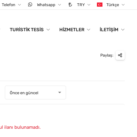
Telefon
Whatsapp
TRY
Türkçe
TURISTIK TESIS
HIZMETLER
İLETIŞIM
Paylaş:
:
Önce en güncel
ul ilanı bulunamadı.