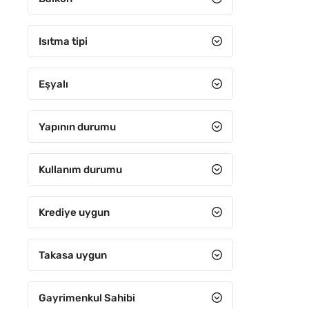
5+3
5+4
Isıtma tipi
6+1
Eşyalı
6+2
6+3
Yapının durumu
6+4
7+1
Kullanım durumu
7+2
Krediye uygun
7+3
7+4
Takasa uygun
8+1
Gayrimenkul Sahibi
8+2