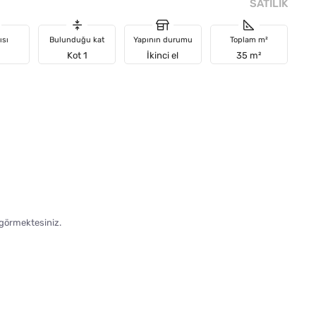
SATILIK
ısı
Bulunduğu kat
Yapının durumu
Toplam m²
Kot 1
İkinci el
35 m²
 görmektesiniz.