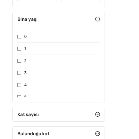
Bina yaşı
0
1
2
3
4
5
6-10 arası
Kat sayısı
11-15 arası
Bulunduğu kat
16-20 arası