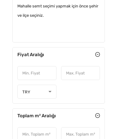
Mahalle semt seçimi yapmak için önce şehir
Kafe & bar
0
ve ilçe seçiniz.
Müstakil İşyeri
0
Plaza
0
Plaza katı
0
Fiyat Aralığı
Restoran & lokanta
0
Spor tesisi
0
Villa (işyeri)
0
TRY
Toplam m² Aralığı