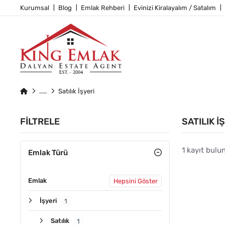
Kurumsal
Blog
Emlak Rehberi
Evinizi Kiralayalım / Satalım
Satılık İşyeri
FILTRELE
SATILIK İ
1 kayıt bulu
Emlak Türü
Emlak
Hepsini Göster
YATIRIM
İşyeri
1
Satılık
1