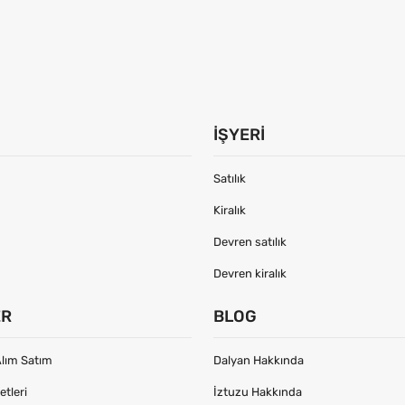
İŞYERI
Satılık
Kiralık
Devren satılık
Devren kiralık
ER
BLOG
lım Satım
Dalyan Hakkında
tleri
İztuzu Hakkında