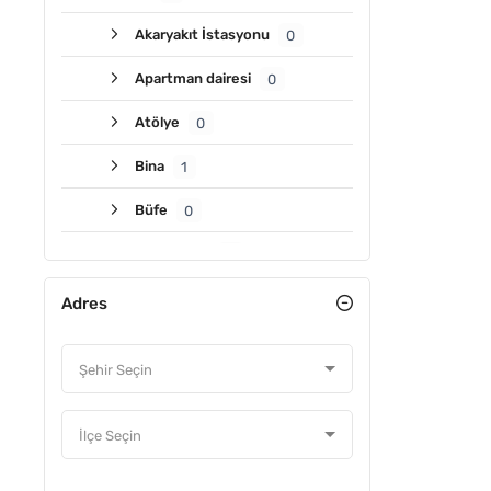
Akaryakıt İstasyonu
0
Apartman dairesi
0
Atölye
0
Bina
1
Büfe
0
Büro & ofis
0
Depo
0
Adres
Dükkan & mağaza
0
Fabrika
0
Hastane
0
İş hanı katı & ofisi
0