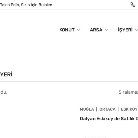
Talep Edin, Sizin İçin Bulalım
KONUT
ARSA
İŞYERI
ŞYERI
ndu.
Sıralama
4860-1070
MUĞLA
ORTACA
ESKIKÖY
A UYGUN
Dalyan Eskiköy'de Satılık